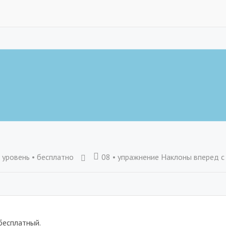
 уровень • бесплатно
08 • упражнение Наклоны вперед с приседаниями • Гл
бесплатный.