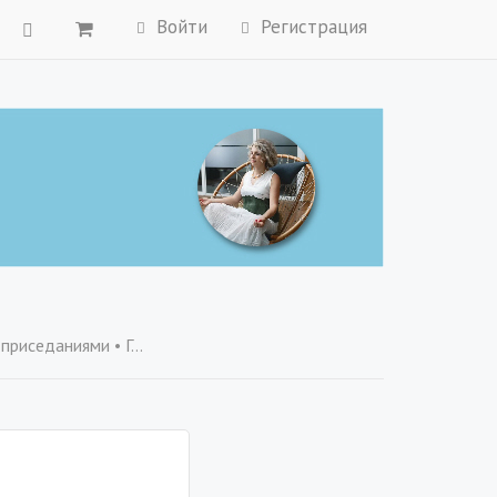
Войти
Регистрация
убинное Касание - базовый