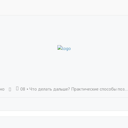
тно
08 • Что делать дальше? Практические способы познакомиться с системой естественного исцеления РейКи напрямую • Вводный курс РейКи