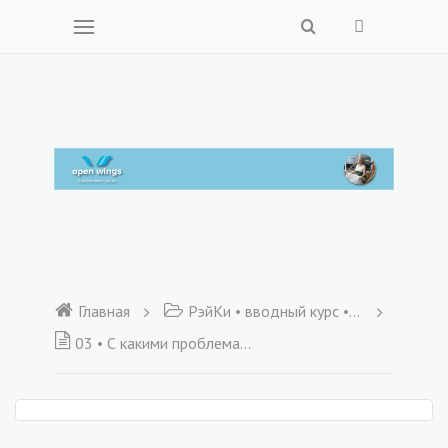
Главная
РэйКи • вводный курс • бесплатно
03 • С какими проблемами может помочь вам РейКи • Вводный курс РейКи